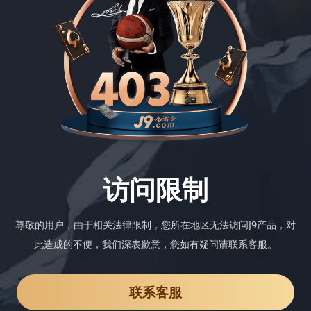
访问限制
尊敬的用户，由于相关法律限制，您所在地区无法访问J9产品，对
此造成的不便，我们深表歉意，您如有疑问请联系客服。
联系客服