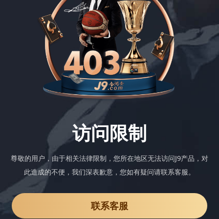
访问限制
尊敬的用户，由于相关法律限制，您所在地区无法访问J9产品，对
此造成的不便，我们深表歉意，您如有疑问请联系客服。
联系客服