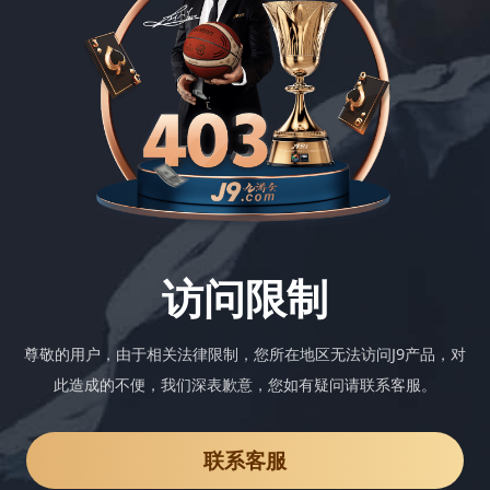
访问限制
尊敬的用户，由于相关法律限制，您所在地区无法访问J9产品，对
此造成的不便，我们深表歉意，您如有疑问请联系客服。
联系客服